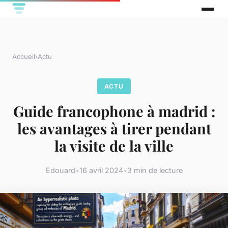
Accueil
›
Actu
ACTU
Guide francophone à madrid :
les avantages à tirer pendant
la visite de la ville
Edouard
•
16 avril 2024
•
3 min de lecture