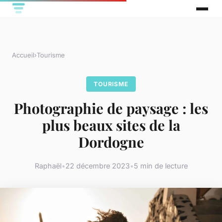
Accueil
›
Tourisme
TOURISME
Photographie de paysage : les
plus beaux sites de la
Dordogne
Raphaël
•
22 décembre 2023
•
5 min de lecture