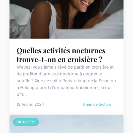
Quelles activités nocturnes
trouve-t-on en croisière ?
N'avez-vous jamais rêvé de partir en croisière et
de profiter d'une vue nocturne à couper le
souffle ? Que ce soit à Paris le long de la Seine ou
à Halong à bord d'un bateau traditionnel, la nuit
offr...
12 février 2024
6 min de lecture →
CROISIÈRE