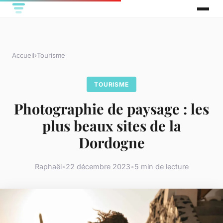
Accueil
›
Tourisme
TOURISME
Photographie de paysage : les
plus beaux sites de la
Dordogne
Raphaël
•
22 décembre 2023
•
5 min de lecture