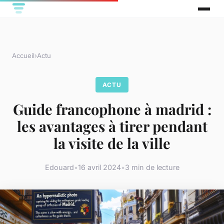
Accueil
›
Actu
ACTU
Guide francophone à madrid :
les avantages à tirer pendant
la visite de la ville
Edouard
•
16 avril 2024
•
3 min de lecture